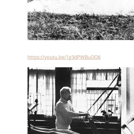
https://youtu.be/1g3dPWBuOQ8