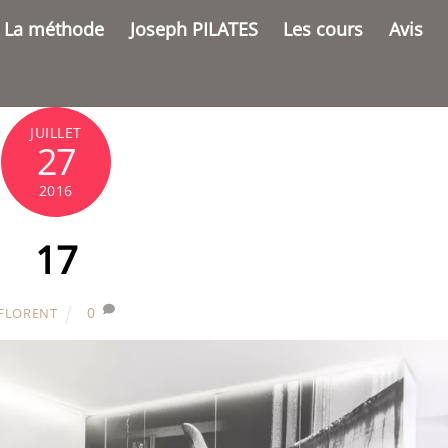
La méthode
Joseph PILATES
Les cours
Avis
JUILLET
27
2016
17
0
FLORENT