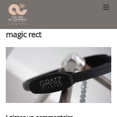
Skip
Men
to
content
magic rect