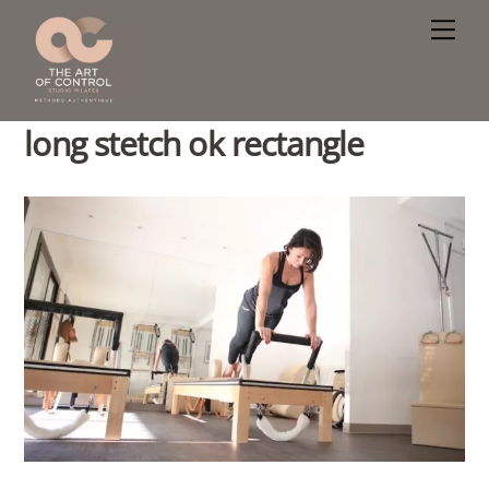
Skip
Men
to
content
long stetch ok rectangle